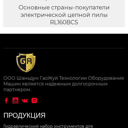
Основные страны-покупатели
электрической цепной пилы
RL160BCS
ООО Шаньдун ГаоЖуй Технологии Оборудования
Машин является надежным долгосрочным
партнером.




ПРОДУКЦИЯ
Гидравлический набор инструментов для