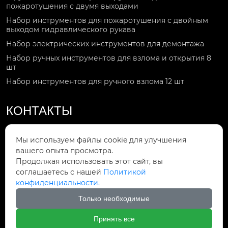
пожаротушения с двумя выходами
Набор инструментов для пожаротушения с двойным
выходом гидравлического рукава
Набор электрических инструментов для демонтажа
Набор ручных инструментов для взлома и открытия 8
шт
Набор инструментов для ручного взлома 12 шт
КОНТАКТЫ
Звоните по номеру

Мы используем файлы cookie для улучшения
+86-15092551119
вашего опыта просмотра.
Продолжая использовать этот сайт, вы
Мы в сети

соглашаетесь с нашей
Политикой
Gaorui708@gmail.com
конфиденциальности.
Мы находимся
Только необходимые

№ 15, улица Хунту, уезд Нинцзинь, город
Дэчжоу, провинция Шаньдун
Принять все