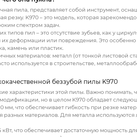
точная пила, представляет собой инструмент, осн
ая резку.
K970
– это модель, которая зарекоменд
роким спектром задач.
х типов пил – это отсутствие зубьев, как у цирку
я их деформации или повреждения. Это особенно
а, камень или пластик.
ичных материалов: металл (от тонкой листовой ст
часто используется в строительстве, металлообраб
.
кокачественной беззубой пилы K970
ие характеристики этой пилы. Важно понимать, ч
 модификации, но в целом
K970
обладает следую
50 мм, что обеспечивает гибкость при резке мат
я разных материалов. Для металла используются 
.5 кВт, что обеспечивает достаточную мощность д