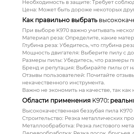
Необходимость в защите:
Требует соблюд
Цена:
Может быть дороже некоторых друг
Как правильно выбрать
высококач
При выборе
K970
важно учитывать нескол
Материал реза:
Определите, какие матер
Глубина реза:
Убедитесь, что глубина рез
Мощность двигателя:
Выберите пилу с до
Размеры пилы:
Убедитесь, что размеры 
Бренд и репутация:
Выбирайте пилы от н
Отзывы пользователей:
Почитайте отзывы
некачественного инструмента.
Важно не экономить на качестве, так ка
Области применения
K970
: реаль
Высококачественная беззубая пила K970
Строительство:
Резка металлических проф
Металлообработка:
Резка листового мета
Деревообработка:
Резка досок, брусьев,