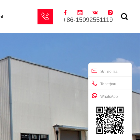






ы
+86-15092551119
Эл. почта
Телефон
WhatsApp