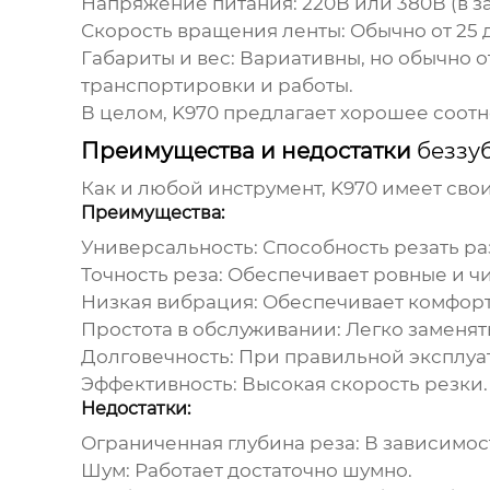
Напряжение питания:
220В или 380В (в з
Скорость вращения ленты:
Обычно от 25 д
Габариты и вес:
Вариативны, но обычно о
транспортировки и работы.
В целом,
K970
предлагает хорошее соотно
Преимущества и недостатки
беззу
Как и любой инструмент,
K970
имеет свои
Преимущества:
Универсальность:
Способность резать р
Точность реза:
Обеспечивает ровные и чи
Низкая вибрация:
Обеспечивает комфорт
Простота в обслуживании:
Легко заменят
Долговечность:
При правильной эксплуат
Эффективность:
Высокая скорость резки.
Недостатки:
Ограниченная глубина реза:
В зависимост
Шум:
Работает достаточно шумно.