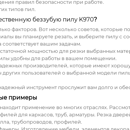
ения правил безопасности при работе.
их типов пил.
ественную беззубую пилу K970
?
ько факторов. Вот несколько советов, которые п
иалы вы планируете резать, и выберите пилу с с
а соответствует вашим задачам.
статочной мощностью для резки выбранных мате
пилы удобны для работы в вашем помещении.
адежных производителей, которые имеют хорош
 других пользователей о выбранной модели пилы
к надежный инструмент прослужит вам долго и обе
ные примеры
находит применение во многих отраслях. Рассмо
илей для каркасов, труб, арматуры. Резка дверей
лла, трубопроводов, профилей.
 фанеры. Изготовление мебели, элементов декора