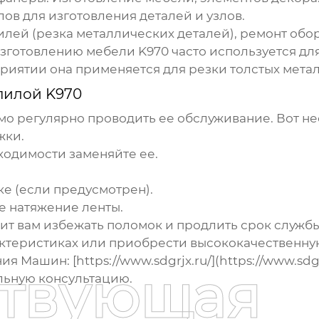
ов для изготовления деталей и узлов.
лей (резка металлических деталей), ремонт обо
изготовлению мебели
K970
часто используется дл
риятии она применяется для резки толстых мета
пилой K970
мо регулярно проводить ее обслуживание. Вот не
жки.
ходимости заменяйте ее.
ке (если предусмотрен).
е натяжение ленты.
ит вам избежать поломок и продлить срок служб
рактеристиках или приобрести
высококачественну
Машин: [https://www.sdgrjx.ru/](https://www.sdg
ствующая
льную консультацию.