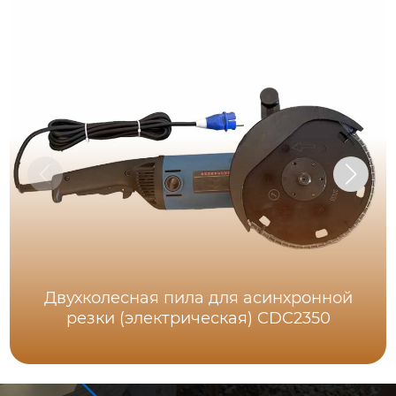
Двухколесная пила для асинхронной
резки (электрическая) CDC2350