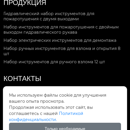
ПРОДУКЦИЯ
Гидравлический набор инструментов для
пожаротушения с двумя выходами
Набор инструментов для пожаротушения с двойным
выходом гидравлического рукава
Набор электрических инструментов для демонтажа
Набор ручных инструментов для взлома и открытия 8
шт
Набор инструментов для ручного взлома 12 шт
КОНТАКТЫ
Звоните по номеру

Мы используем файлы cookie для улучшения
+86-15092551119
вашего опыта просмотра.
Продолжая использовать этот сайт, вы
Мы в сети

соглашаетесь с нашей
Политикой
Gaorui708@gmail.com
конфиденциальности.
Мы находимся
Только необходимые