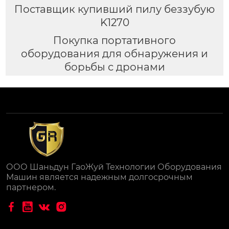
Поставщик купивший пилу беззубую
K1270
Покупка портативного
оборудования для обнаружения и
борьбы с дронами
ООО Шаньдун ГаоЖуй Технологии Оборудования
Машин является надежным долгосрочным
партнером.



