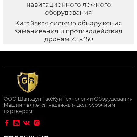
навигационного ложного
оборудования
Китайская система обнаружения
заманивания и противодействия
дронам ZJI-350
ООО Шаньдун ГаоЖуй Технологии Оборудования
Машин является надежным долгосрочным
партнером.



