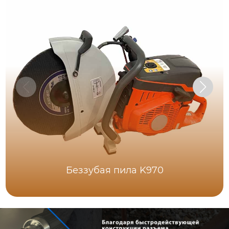
Беззубая пила K970