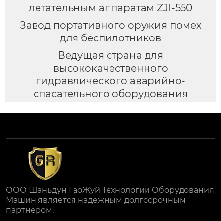
летательным аппаратам ZJI-550
Завод портативного оружия помех
для беспилотников
Ведущая страна для
высококачественного
гидравлического аварийно-
спасательного оборудования
ООО Шаньдун ГаоЖуй Технологии Оборудования
Машин является надежным долгосрочным
партнером.