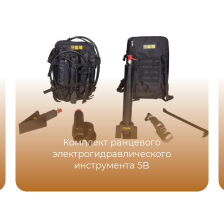
Комплект ранцевого
электрогидравлического
инструмента 5B