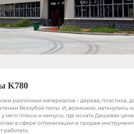
лы K780
резки различных материалов – дерева, пластика,
ретении беззубой пилы. И, возможно, наткнулись
е у него плюсы и минусы, где искать
Дешевая цена
ботаю в сфере оптимизации и продаж инструментов
т работать.