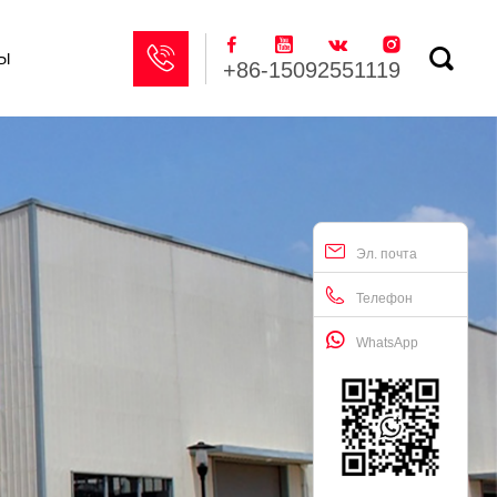






ы
+86-15092551119
Эл. почта
Телефон
WhatsApp