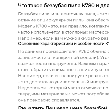
Что такое беззубая пила K780 и дл
Беззубая пила, или ленточная пила, – эт
отличие от циркулярной пилы, она обесп
Модель
K780
– это, как правило, компакт
часто используется в столярных мастерс
Например, если вам нужно аккуратно раз
Основные характеристики и особенности K
По данным производителя,
K780
обычно о
зависимости от конкретной модели). Уго
возможности инструмента. Важным параме
стоит обратить внимание на ширину и т
Например, если вы планируете резать то
– это достаточно универсальный инструм
Недостатком, который часто отмечают по
твердыми материалами может потребоват
она прекрасно справляется.
Где купить Дешевая цена беззубой