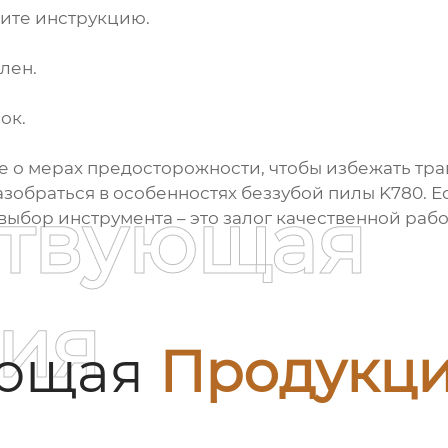
ите инструкцию.
лен.
ок.
е о мерах предосторожности, чтобы избежать тра
азобраться в особенностях беззубой пилы
K780
. 
ствующая
выбор инструмента – это залог качественной рабо
ия
ующая
Продукц