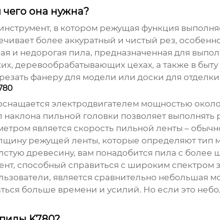
я чего она нужна?
о инструмент, в котором режущая функция выполн
ечивает более аккуратный и чистый рез, особенн
ная и недорогая пила, предназначенная для выпол
ких, деревообрабатывающих цехах, а также в быт
резать фанеру для модели или доски для отделки
780
снащается электродвигателем мощностью около 
л наклона пильной головки позволяет выполнять 
тром является скорость пильной ленты – обычно 
олщину режущей ленты, которые определяют тип м
лстую древесину, вам понадобится пила с более 
ент, способный справиться с широким спектром з
льзователи, является сравнительно небольшая мо
ься больше времени и усилий. Но если это небо
 пилы K780?