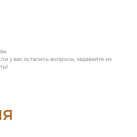
вм.
Если у вас остались вопросы, задавайте их
ты!
ия