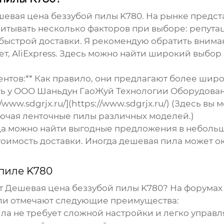
евая цена беззубой пилы K780
. На рынке предс
итывать несколько факторов при выборе: репута
 быстрой доставки. Я рекомендую обратить вним
ет, AliExpress. Здесь можно найти широкий выбор
нтов:** Как правило, они предлагают более шир
ь у ООО Шаньдун ГаоЖуй Технологии Оборудован
www.sdgrjx.ru/](https://www.sdgrjx.ru/) (Здесь в
ючая ленточные пилы различных моделей.)
да можно найти выгодные предложения в небольш
оимость доставки. Иногда дешевая пила может ок
пиле K780
ет
Дешевая цена беззубой пилы K780
? На форумах
ели отмечают следующие преимущества:
ла не требует сложной настройки и легко управл