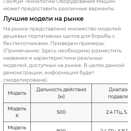
ГаоЖуй Технологии Оборудования Машин
может предоставить различные варианты.
Лучшие модели на рынке
На рынке представлено множество моделей
дешевых портативных щитов для борьбы с
беспилотниками
. Приведем примеры:
(Примечание: Здесь необходимо разместить
названия и характеристики реальных
моделей, доступных на рынке. В целях данной
демонстрации, информация будет
смоделирована).
Дальность действия
Диапазо
Модель
(м)
подавле
Модель
500
2.4 ГГц, 5.
X
Модель