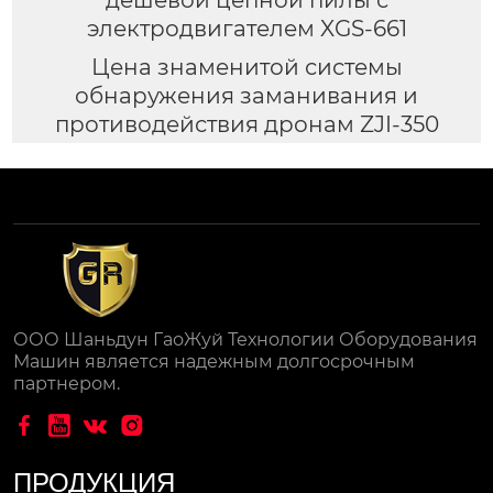
электродвигателем XGS-661
Цена знаменитой системы
обнаружения заманивания и
противодействия дронам ZJI-350
ООО Шаньдун ГаоЖуй Технологии Оборудования
Машин является надежным долгосрочным
партнером.




ПРОДУКЦИЯ