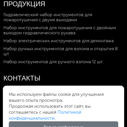
ПРОДУКЦИЯ
Гидравлический набор инструментов для
пожаротушения с двумя выходами
Набор инструментов для пожаротушения с двойным
выходом гидравлического рукава
Набор электрических инструментов для демонтажа
Набор ручных инструментов для взлома и открытия 8
шт
Набор инструментов для ручного взлома 12 шт
КОНТАКТЫ
Звоните по номеру

Мы используем файлы cookie для улучшения
+86-15092551119
вашего опыта просмотра.
Продолжая использовать этот сайт, вы
Мы в сети

соглашаетесь с нашей
Политикой
Gaorui708@gmail.com
конфиденциальности.
Мы находимся