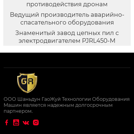
противодействия дронам
Ведущий производитель аварийно-
спасательного оборудования
Знаменитый завод цепных пил с
электродвигателем PJRL450-M
ООО Шаньдун ГаоЖуй Технологии Оборудования
Машин является надежным долгосрочным
партнером.



