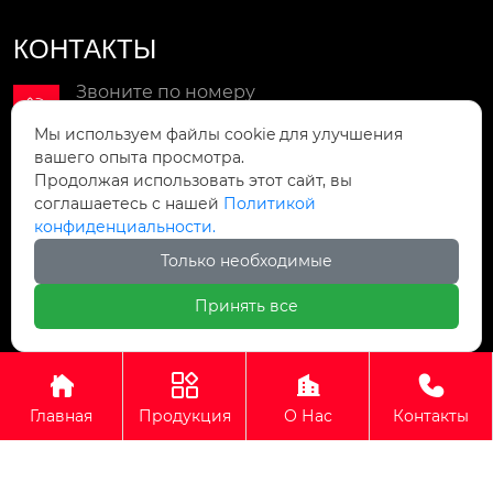
КОНТАКТЫ
Звоните по номеру

+86-15092551119
Мы используем файлы cookie для улучшения
вашего опыта просмотра.
Мы в сети

Продолжая использовать этот сайт, вы
Gaorui708@gmail.com
соглашаетесь с нашей
Политикой
конфиденциальности.
Мы находимся
Только необходимые

№ 15, улица Хунту, уезд Нинцзинь, город
Дэчжоу, провинция Шаньдун
Принять все
Авторское право©ООО Шаньдун ГаоЖуй Технологии




Оборудования Машин
Главная
Продукция
О Нас
Контакты