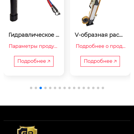
Гидравлическое д
V-образная распо
вухтрубное опорн
рная планка
Параметры продукт
Подробнее о проду
ое устройство
а

кте

Подробнее 🡥
Подробнее 🡥
	V-образная стой
ка - это спасательны
й инструмент, котор
Номинальное рабоч
ый можно б...
ее давление (Мпа)
