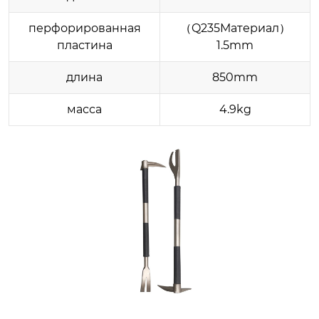
перфорированная
（Q235Материал）
пластина
1.5mm
длина
850mm
масса
4.9kg