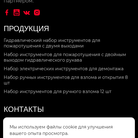
партнером.




ПРОДУКЦИЯ
Гидравлический набор инструментов для
пожаротушения с двумя выходами
Набор инструментов для пожаротушения с двойным
выходом гидравлического рукава
Набор электрических инструментов для демонтажа
Набор ручных инструментов для взлома и открытия 8
шт
Набор инструментов для ручного взлома 12 шт
КОНТАКТЫ
Звоните по номеру

Мы используем файлы cookie для улучшения
+86-15092551119
вашего опыта просмотра.