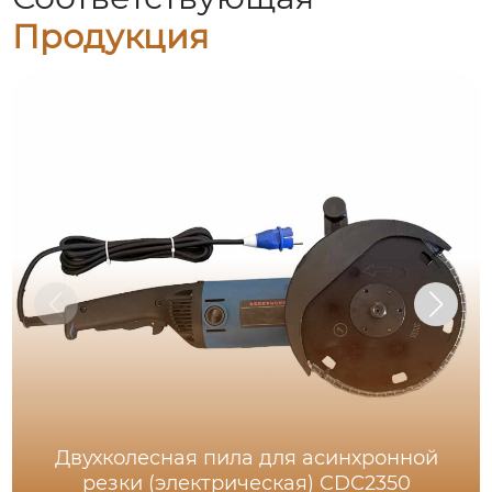
Продукция
Двухколесная пила для асинхронной
резки (электрическая) CDC2350