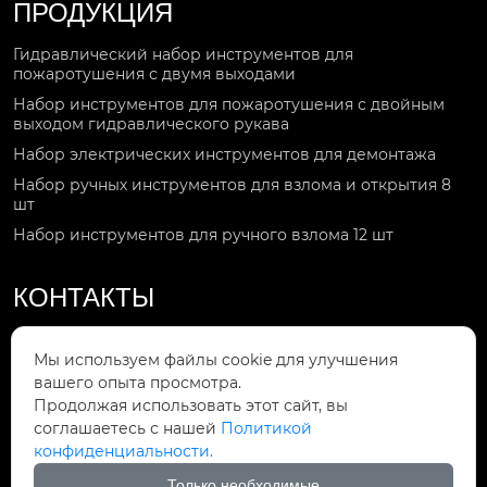
ПРОДУКЦИЯ
Гидравлический набор инструментов для
пожаротушения с двумя выходами
Набор инструментов для пожаротушения с двойным
выходом гидравлического рукава
Набор электрических инструментов для демонтажа
Набор ручных инструментов для взлома и открытия 8
шт
Набор инструментов для ручного взлома 12 шт
КОНТАКТЫ
Звоните по номеру

Мы используем файлы cookie для улучшения
+86-15092551119
вашего опыта просмотра.
Продолжая использовать этот сайт, вы
Мы в сети

соглашаетесь с нашей
Политикой
Gaorui708@gmail.com
конфиденциальности.
Мы находимся
Только необходимые