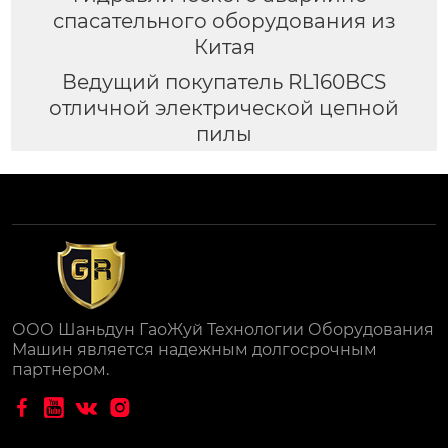
спасательного оборудования из
Китая
Ведущий покупатель RL160BCS
отличной электрической цепной
пилы
ООО Шаньдун ГаоЖуй Технологии Оборудования
Машин является надежным долгосрочным
партнером.



