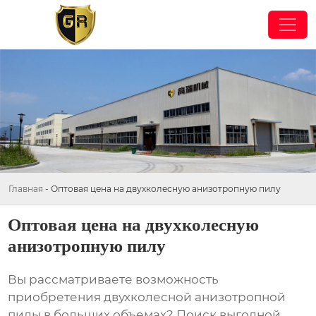
Главная
-
Оптовая цена на двухколесную анизотропную пилу
Оптовая цена на двухколесную
анизотропную пилу
Вы рассматриваете возможность
приобретения
двухколесной анизотропной
пилы
в больших объемах? Поиск выгодной