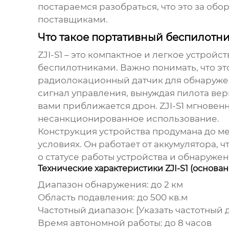
постараемся разобраться, что это за обо
поставщиками.
Что такое портативный беспилотни
ZJI-S1
– это компактное и легкое устройс
беспилотниками. Важно понимать, что эт
радиолокационный датчик для обнаружен
сигнал управления, вынуждая пилота вер
вами приближается дрон.
ZJI-S1
мгновенн
несанкционированное использование.
Конструкция устройства продумана до м
условиях. Он работает от аккумулятора,
о статусе работы устройства и обнаружен
Технические характеристики ZJI-S1 (основа
Диапазон обнаружения: до 2 км
Область подавления: до 500 кв.м
Частотный диапазон: [Указать частотный
Время автономной работы: до 8 часов