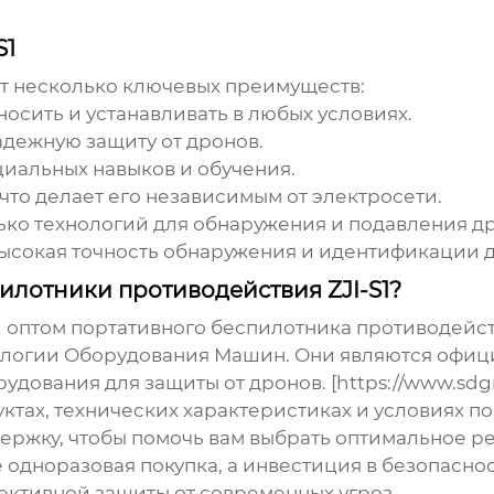
S1
т несколько ключевых преимуществ:
осить и устанавливать в любых условиях.
дежную защиту от дронов.
циальных навыков и обучения.
 что делает его независимым от электросети.
ько технологий для обнаружения и подавления д
ысокая точность обнаружения и идентификации 
пилотники противодействия ZJI-S1?
и
оптом портативного беспилотника противодейст
логии Оборудования Машин. Они являются офиц
вания для защиты от дронов. [https://www.sdgrjx.r
тах, технических характеристиках и условиях по
ржку, чтобы помочь вам выбрать оптимальное ре
е одноразовая покупка, а инвестиция в безопасн
ективной защиты от современных угроз.