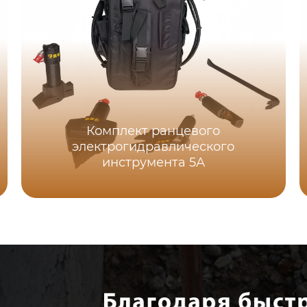
Комплект ранцевого
электрогидравлического
инструмента 5А