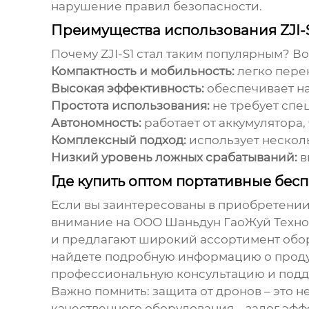
нарушение правил безопасности.
Преимущества использования ZJI-
Почему
ZJI-S1
стал таким популярным? Во
Компактность и мобильность:
легко перен
Высокая эффективность:
обеспечивает на
Простота использования:
не требует спе
Автономность:
работает от аккумулятора,
Комплексный подход:
использует нескол
Низкий уровень ложных срабатываний:
в
Где купить оптом портативные бес
Если вы заинтересованы в приобретени
внимание на ООО Шаньдун ГаоЖуй Техно
и предлагают широкий ассортимент оборудо
найдете подробную информацию о продук
профессиональную консультацию и подде
Важно помнить: защита от дронов – это н
качественного оборудования – залог эфф