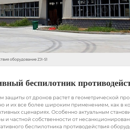
вия оборудование ZJI-S1
вный беспилотник противодейст
м защиты от дронов растет в геометрической про
но и их все более широким применением, как в к
уктивных сценариях. Особенно актуальным стано
ы и частной собственности от несанкционирован
ативного беспилотника противодействия оборудо