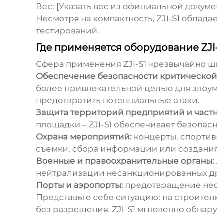
Вес: [Указать вес из официальной докум
Несмотря на компактность,
ZJI-S1
обладае
тестирований.
Где применяется оборудование ZJI-
Сфера применения
ZJI-S1
чрезвычайно ши
Обеспечение безопасности критической
более привлекательной целью для злоу
предотвратить потенциальные атаки.
Защита территорий предприятий и частн
площадки –
ZJI-S1
обеспечивает безопасн
Охрана мероприятий:
концерты, спортив
съемки, сбора информации или создания
Военные и правоохранительные органы:
нейтрализации несанкционированных дро
Порты и аэропорты:
предотвращение неса
Представьте себе ситуацию: на строител
без разрешения.
ZJI-S1
мгновенно обнару