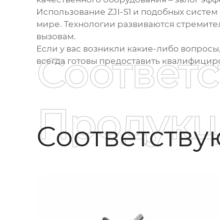
Использование
ZJI-S1
и подобных систем 
мире. Технологии развиваются стремител
вызовам.
Если у вас возникли какие-либо вопрос
Соответ
всегда готовы предоставить квалифици
Продукц
Соответств