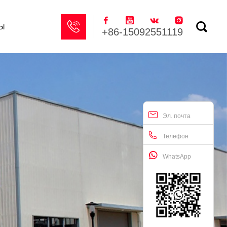






ы
+86-15092551119
Эл. почта
Телефон
WhatsApp