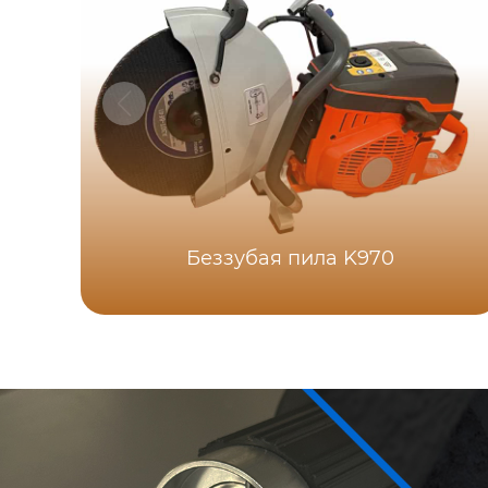
Беззубая пила K970