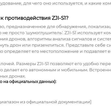
рудование, для чего оно используется, и какие 
к противодействия ZJI-S1?
тво, предназначенное для обнаружения, локализ
о не просто 'шумоглушитель'.
ZJI-S1
использует ко
ия дронов, алгоритмы анализа сигналов и систем
нуть дрон или приземлиться. Представьте себе с
о определяет его местоположение и подавляет е
елочей. Размеры
ZJI-S1
позволяют его удобно пере
 что делает его автономным и мобильным. Встро
ных дронах.
но на официальных данных):
 диапазон из официальной документации]