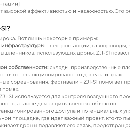
ентации]
т высокой эффективностью и надежностью. Это ре
S1?
рока. Вот лишь некоторые примеры:
 инфраструктуры:
электростанции, газопроводы, л
мышленников, использующих дроны.
ZJI-S1
позвол
ой собственности:
склады, производственные пл
ость от несанкционированного доступа и краж.
ные соревнования, фестивали –
ZJI-S1
помогает пр
 помех.
ZJI-S1
используется для контроля воздушного про
нов, а также для защиты военных объектов.
нкционированного доступа и потенциальных угр
ьной площадке, где идет важный проект, кто-то п
живает дрон и подавляет его связь, предотвращ