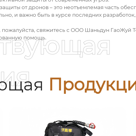
защиты от дронов – это неотъемлемая часть обе
ьно, и важно быть в курсе последних разработок
ы, пожалуйста, свяжитесь с ООО Шаньдун ГаоЖуй
ствующая
рованную помощь.
ия
ующая
Продукц