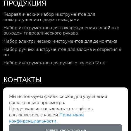
ПРОДУКЦИЯ
Гидравлический набор инструментов для
пожаротушения с двумя выходами
Набор инструментов для пожаротушения с двойным
выходом гидравлического рукава
Набор электрических инструментов для демонтажа
Набор ручных инструментов для взлома и открытия 8
шт
Набор инструментов для ручного взлома 12 шт
КОНТАКТЫ
Звоните по номеру

Мы используем файлы cookie для улучшения
+86-15092551119
вашего опыта просмотра.
Продолжая использовать этот сайт, вы
Мы в сети

соглашаетесь с нашей
Политикой
Gaorui708@gmail.com
конфиденциальности.
Мы находимся
Только необходимые