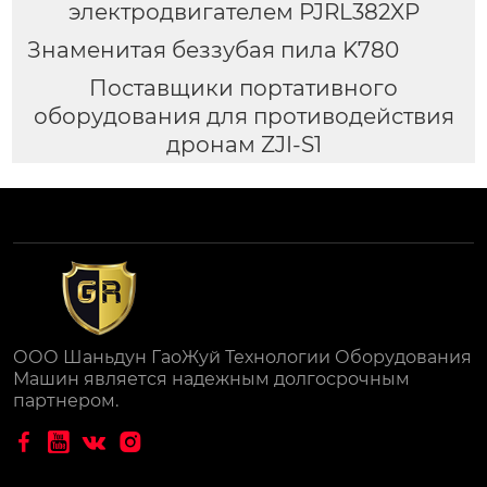
электродвигателем PJRL382XP
Знаменитая беззубая пила K780
Поставщики портативного
оборудования для противодействия
дронам ZJI-S1
ООО Шаньдун ГаоЖуй Технологии Оборудования
Машин является надежным долгосрочным
партнером.



