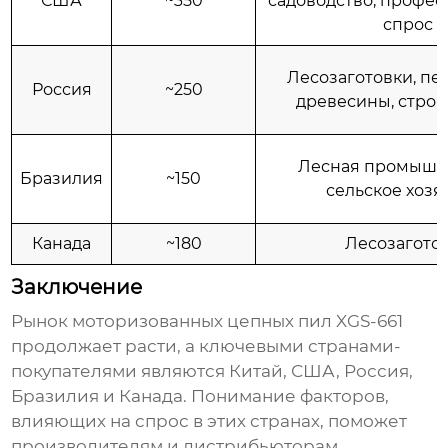
США
~350
садоводство, профе
спрос
Лесозаготовки, пе
Россия
~250
древесины, строи
Лесная промышл
Бразилия
~150
сельское хозя
Канада
~180
Лесозагото
Заключение
Рынок
моторизованных цепных пил XGS-661
продолжает расти, а ключевыми странами-
покупателями являются Китай, США, Россия,
Бразилия и Канада. Понимание факторов,
влияющих на спрос в этих странах, поможет
производителям и дистрибьюторам