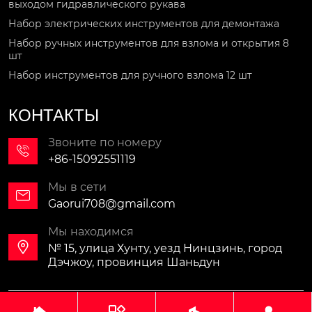
выходом гидравлического рукава
Набор электрических инструментов для демонтажа
Набор ручных инструментов для взлома и открытия 8
шт
Набор инструментов для ручного взлома 12 шт
КОНТАКТЫ
Звоните по номеру

+86-15092551119
Мы в сети

Gaorui708@gmail.com
Мы находимся

№ 15, улица Хунту, уезд Нинцзинь, город
Дэчжоу, провинция Шаньдун
Авторское право©ООО Шаньдун ГаоЖуй Технологии