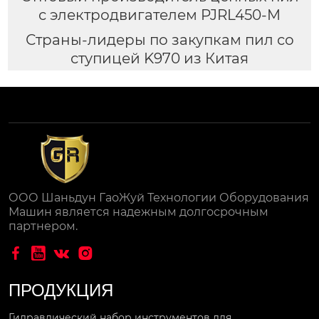
с электродвигателем PJRL450-M
Страны-лидеры по закупкам пил со
ступицей K970 из Китая
ООО Шаньдун ГаоЖуй Технологии Оборудования
Машин является надежным долгосрочным
партнером.




ПРОДУКЦИЯ
Гидравлический набор инструментов для