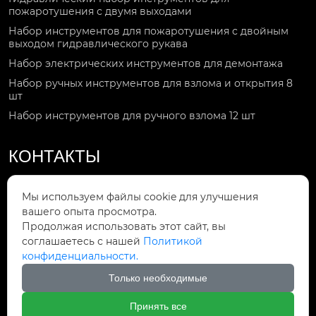
пожаротушения с двумя выходами
Набор инструментов для пожаротушения с двойным
выходом гидравлического рукава
Набор электрических инструментов для демонтажа
Набор ручных инструментов для взлома и открытия 8
шт
Набор инструментов для ручного взлома 12 шт
КОНТАКТЫ
Звоните по номеру

Мы используем файлы cookie для улучшения
+86-15092551119
вашего опыта просмотра.
Продолжая использовать этот сайт, вы
Мы в сети

соглашаетесь с нашей
Политикой
Gaorui708@gmail.com
конфиденциальности.
Мы находимся
Только необходимые

№ 15, улица Хунту, уезд Нинцзинь, город
Дэчжоу, провинция Шаньдун
Принять все