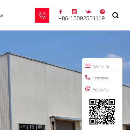






ы
+86-15092551119
Эл. почта
Телефон
WhatsApp