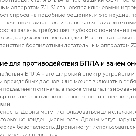
ым аппаратам ZJI-S1
становятся ключевыми игрок
ост спроса на подобные решения, и это неудивит
беспечение приватности становятся приоритетным
остая задача, требующая глубокого понимания те
о же, надежности поставщика. В этой статье мы
действия беспилотным летательным аппаратам ZJ
ние для противодействия БПЛА и зачем он
ействия БПЛА – это широкий спектр устройств и
и враждебных дронов. Оно может включать в се
мы подавления сигнала, а также специализирова
дотвратив несанкционированное проникновение др
вий.
сность. Дроны могут использоваться для слежки,
торых, конфиденциальность. Дроны могут наруша
еская безопасность. Дроны могут использоваться
истических цепочках.