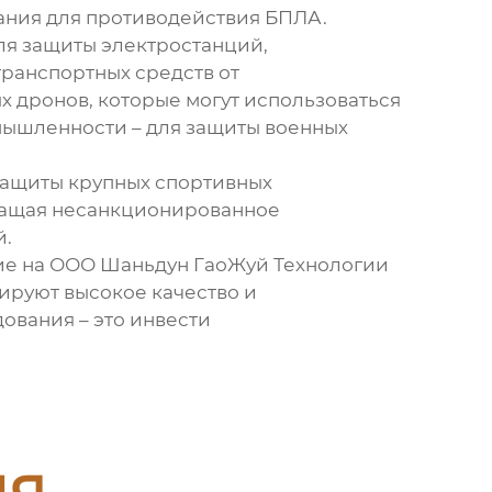
вания для противодействия БПЛА.
ля защиты электростанций,
транспортных средств от
х дронов, которые могут использоваться
мышленности – для защиты военных
защиты крупных спортивных
вращая несанкционированное
й.
ние на ООО Шаньдун ГаоЖуй Технологии
ируют высокое качество и
ования – это инвести
ия