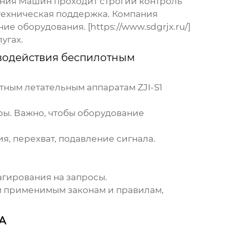
ния Машин проходит строгий контроль
 техническая поддержка. Компания
е оборудования. [https://www.sdgrjx.ru/]
угах.
водействия беспилотным
ным летательным аппаратам ZJI-S1
еры. Важно, чтобы оборудование
, перехват, подавление сигнала.
гирования на запросы.
ем применимым законам и правилам,
А