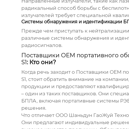
Направленные излучатели, такие как лаз
радикальный способ борьбы с беспилотн
излучателей требует специальной квали
Системы обнаружения и идентификации Б
Прежде чем приступать к нейтрализации
различные системы обнаружения и идент
радиосигналов.
Поставщики OEM портативного обо
S1
: Кто они?
Когда речь заходит о
Поставщики OEM пор
S1
, стоит обратить внимание на компани
продукции и предоставляют квалифици
– один из таких поставщиков. Они специ
БПЛА, включая портативные системы РЭ
решения.
Что отличает ООО Шаньдун ГаоЖуй Техно
Они предлагают индивидуальные решения