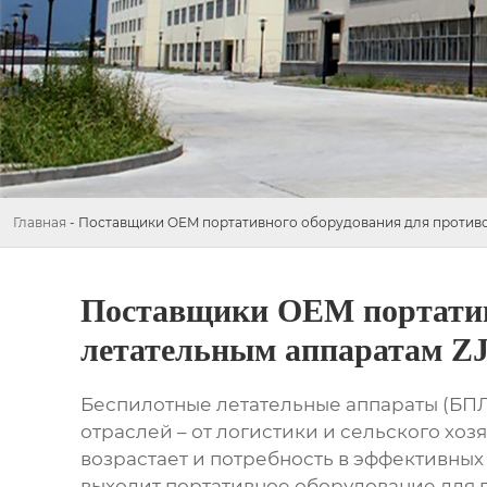
Главная
-
Поставщики OEM портативного оборудования для противо
Поставщики OEM портатив
летательным аппаратам ZJ
Беспилотные летательные аппараты (БПЛ
отраслей – от логистики и сельского хо
возрастает и потребность в эффективных
выходит портативное оборудование для 