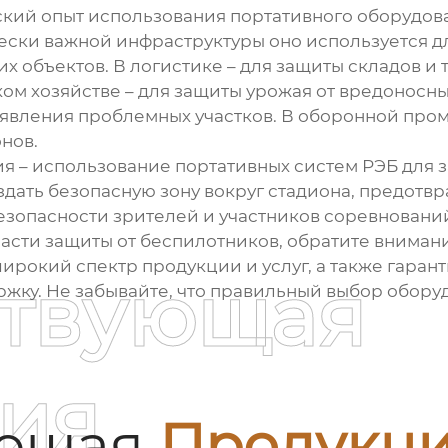
еский опыт использования портативного оборудо
ески важной инфраструктуры оно используется д
 объектов. В логистике – для защиты складов и 
ом хозяйстве – для защиты урожая от вредоносны
ыявления проблемных участков. В оборонной про
нов.
 – использование портативных систем РЭБ для 
здать безопасную зону вокруг стадиона, предот
зопасности зрителей и участников соревновани
ласти защиты от беспилотников, обратите внима
рокий спектр продукции и услуг, а также гарант
ствующая
ку. Не забывайте, что правильный выбор оборуд
ия
ующая
Продукц