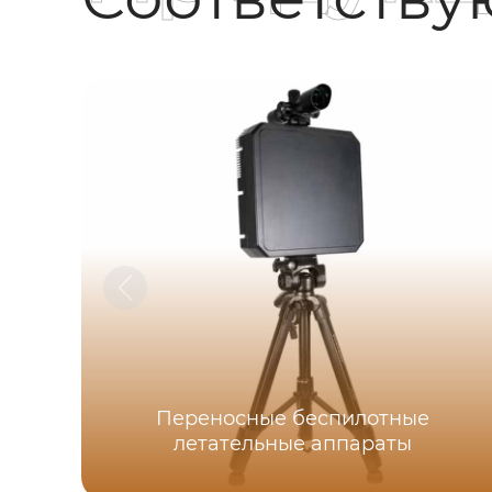
Переносные беспилотные
летательные аппараты