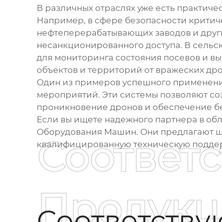
В различных отраслях уже есть практич
Например, в сфере безопасности критич
нефтеперерабатывающих заводов и других
несанкционированного доступа. В сельск
для мониторинга состояния посевов и в
объектов и территорий от вражеских дро
Один из примеров успешного применения
мероприятий. Эти системы позволяют со
проникновение дронов и обеспечение бе
Если вы ищете надежного партнера в об
Оборудования Машин. Они предлагают ши
Соответ
квалифицированную техническую поддерж
Продукц
Соответств