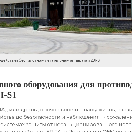
действия беспилотным летательным аппаратам ZJI-S1
ного оборудования для противо
I-S1
А), или дроны, прочно вошли в нашу жизнь, оказ
зяйства до безопасности и наблюдения. К сожален
 системах защиты от несанкционированного испо
противодействия БПЛА, а
Поставщики OEM портат