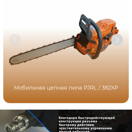
Мобильная цепная пила PJRL / 382XP