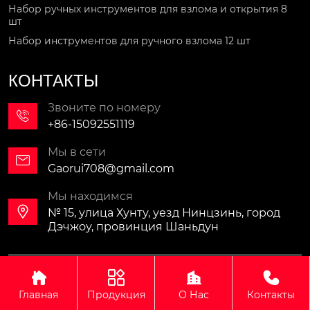
Набор ручных инструментов для взлома и открытия 8
шт
Набор инструментов для ручного взлома 12 шт
КОНТАКТЫ
Звоните по номеру

+86-15092551119
Мы в сети

Gaorui708@gmail.com
Мы находимся

№ 15, улица Хунту, уезд Нинцзинь, город
Дэчжоу, провинция Шаньдун
Авторское право©ООО Шаньдун ГаоЖуй Технологии




Оборудования Машин
Главная
Продукция
О Нас
Контакты