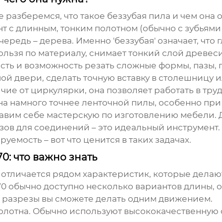
е разберемся, что такое беззубая пила и чем она
нт с длинным, тонким полотном (обычно с зубьям
ередь – дерева. Именно 'беззубая' означает, чт
скользя по материалу, снимает тонкий слой древес
ть и возможность резать сложные формы, пазы, 
й двери, сделать точную вставку в столешницу ил
чие от циркулярки, она позволяет работать в тру
она намного точнее ленточной пилы, особенно при
вим себе мастерскую по изготовлению мебели. 
зов для соединений – это идеальный инструмент.
уемость – вот что ценится в таких задачах.
0: что важно знать
отличается рядом характеристик, которые делаю
70 обычно доступно несколько вариантов длины, от
е разрезы вы сможете делать одним движением.
лотна. Обычно используют высококачественную с