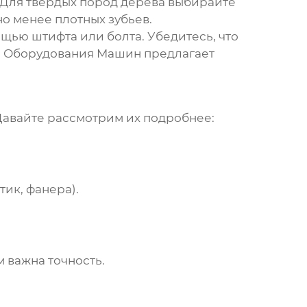
а. Для твердых пород дерева выбирайте
но менее плотных зубьев.
щью штифта или болта. Убедитесь, что
и Оборудования Машин
предлагает
Давайте рассмотрим их подробнее:
ик, фанера).
м важна точность.