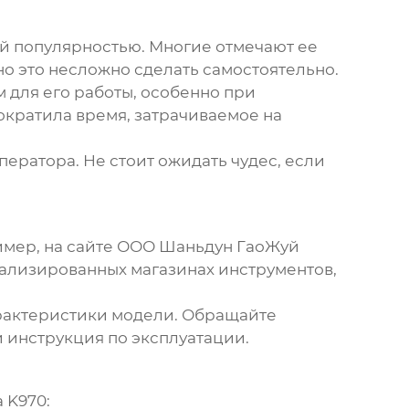
й популярностью. Многие отмечают ее
но это несложно сделать самостоятельно.
 для его работы, особенно при
ократила время, затрачиваемое на
ператора. Не стоит ожидать чудес, если
имер, на сайте ООО Шаньдун ГаоЖуй
иализированных магазинах инструментов,
арактеристики модели. Обращайте
и инструкция по эксплуатации.
а K970
: