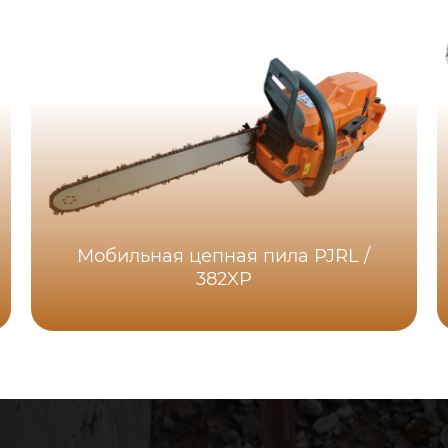
Мобильная цепная пила PJRL /
382XP