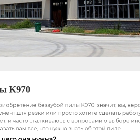
лы K970
риобретение беззубой пилы K970
, значит, вы, в
ент для резки или просто хотите сделать работ
ет, и часто сталкиваюсь с вопросами о выборе ин
ать вам все, что нужно знать об этой пиле.
я чего она нужна?