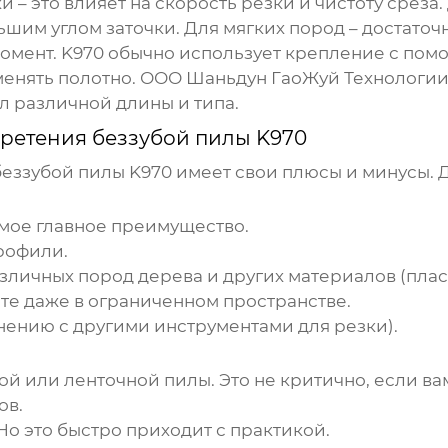
ки – это влияет на скорость резки и чистоту срез
шим углом заточки. Для мягких пород – достаточ
мент. K970 обычно использует крепление с помо
менять полотно.
ООО Шаньдун ГаоЖуй Технологи
л различной длины и типа.
ретения беззубой пилы K970
еззубой пилы K970
имеет свои плюсы и минусы. 
амое главное преимущество.
рофили.
зличных пород дерева и других материалов (пласт
те даже в ограниченном пространстве.
нению с другими инструментами для резки).
ой или ленточной пилы.
Это не критично, если ва
ов.
Но это быстро приходит с практикой.