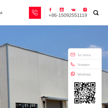






ы
+86-15092551119
Эл. почта
Телефон
WhatsApp