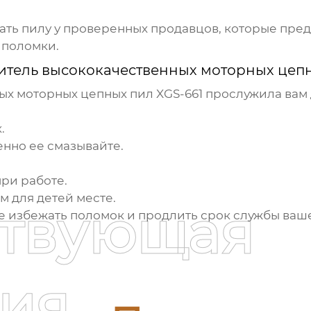
ать пилу у проверенных продавцов, которые пред
 поломки.
тель высококачественных моторных цепн
х моторных цепных пил XGS-661
прослужила вам 
.
енно ее смазывайте.
ри работе.
м для детей месте.
ствующая
е избежать поломок и продлить срок службы ваш
ия