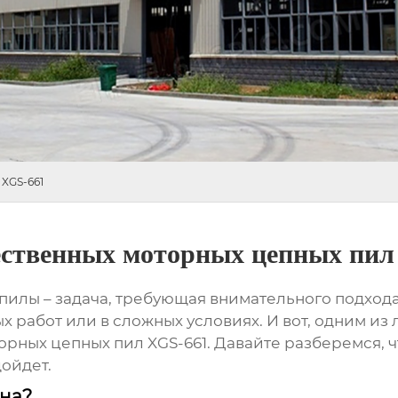
XGS-661
ественных моторных цепных пил
илы – задача, требующая внимательного подхода
х работ или в сложных условиях. И вот, одним из
орных цепных пил XGS-661
. Давайте разберемся, 
дойдет.
нна?