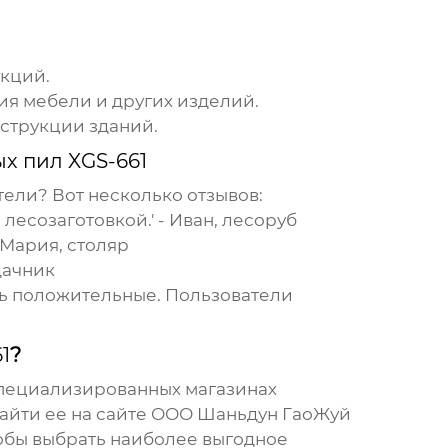
укций.
ия мебели и других изделий.
струкции зданий.
х пил XGS-661
ели? Вот несколько отзывов:
лесозаготовкой.' - Иван, лесоруб
 Мария, столяр
дачник
ь положительные. Пользователи
1
?
пециализированных магазинах
айти ее на сайте
ООО Шаньдун ГаоЖуй
тобы выбрать наиболее выгодное