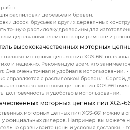
 работ:
для распиловки деревьев и бревен.
вки досок, брусьев и других деревянных констр
ть точную распиловку древесины для изготовлен
овки деревянных элементов при ремонте и рекон
ель высококачественных моторных цепны
ственных моторных цепных пил XGS-661
пользоват
тихо и надежно. Рекомендую всем, кто занимается 
т. Она очень точная и удобная в использовании.' -
ко справляется с распиловкой бревен.' - Сергей, 
качественных моторных цепных пил XGS-661
очен
, долговечность и удобство в использовании.
ачественных моторных цепных пил XGS-66
твенных моторных цепных пил XGS-661
можно в с
 у официальных дилеров. Например, вы можете н
ательно сравнивайте цены и условия доставки, ч