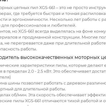
орных цепных пил XGS-661
– это не просто инстру
ферах, где требуется быстрая и точная распиловк
сти и эргономичности. Несколько лет работы с 
н для профессионалов и любителей.
тов, но XGS-661 всегда выделялась на фоне конку
риалов и продуманной конструкции. Многие поль
, не перегревается даже при длительной работе
пасность работы.
дитель высококачественных моторных це
нические характеристики пилы, которые делают е
в пределах 2.0 - 2.5 кВт. Это обеспечивает дост
теля)
лина шины позволяет работать с деревом различн
ортный для длительной работы.
елах об/мин. Эта скорость обеспечивает эффекти
ские пилы XGS-661 отличаются тихой работой и о