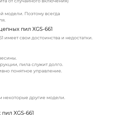
ита от случайного включения)
ой модели. Поэтому всегда
ля.
цепных пил XGS-661
61
имеет свои достоинства и недостатки.
весины.
укции, пила служит долго.
ивно понятное управление.
м некоторые другие модели.
пил XGS-661