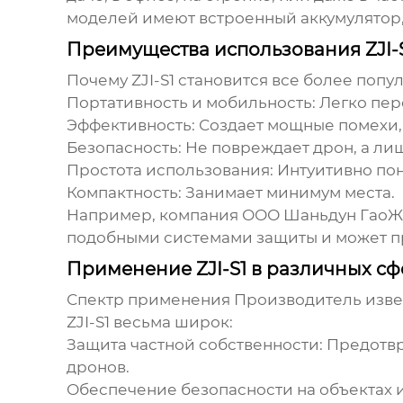
моделей имеют встроенный аккумулятор, 
Преимущества использования ZJI-
Почему ZJI-S1 становится все более поп
Портативность и мобильность:
Легко пер
Эффективность:
Создает мощные помехи,
Безопасность:
Не повреждает дрон, а ли
Простота использования:
Интуитивно пон
Компактность:
Занимает минимум места.
Например, компания ООО Шаньдун ГаоЖуй 
подобными системами защиты и может пр
Применение ZJI-S1 в различных сф
Спектр применения
Производитель изве
ZJI-S1
весьма широк:
Защита частной собственности:
Предотвр
дронов.
Обеспечение безопасности на объектах 