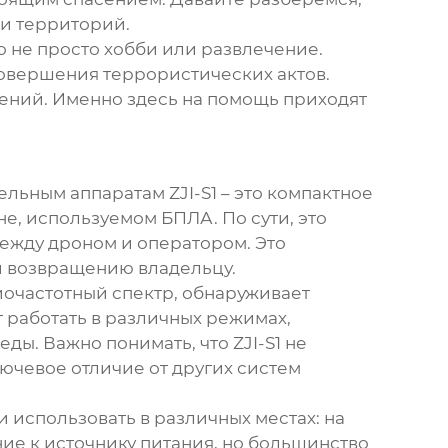
 и территорий.
 не просто хобби или развлечение.
совершения террористических актов.
шений. Именно здесь на помощь приходят
льным аппаратам ZJI-S1
– это компактное
е, используемом БПЛА. По сути, это
ежду дроном и оператором. Это
ли возвращению владельцу.
иочастотный спектр, обнаруживает
 работать в различных режимах,
ды. Важно понимать, что ZJI-S1 не
лючевое отличие от других систем
и использовать в различных местах: на
ение к источнику питания, но большинство