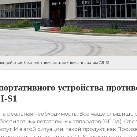
иводействия беспилотным летательным аппаратам ZJI-S1
 портативного устройства проти
I-S1
а, а реальная необходимость. Все чаще слышишь 
спилотных летательных аппаратов (БПЛА). От с
тут. И в этой ситуации, такой продукт, как
Произв
м летательным аппаратам ZJI-S1
, может стать на