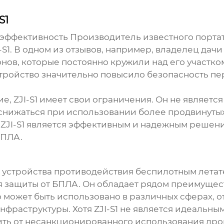
S1
 эффективность
Производитель известного порта
-S1
. В одном из отзывов, например, владелец дачи 
нов, которые постоянно кружили над его участко
устройство значительно повысило безопасность п
е, ZJI-S1 имеет свои ограничения. Он не является
снижаться при использовании более продвинуты
в ZJI-S1 является эффективным и надежным решен
БПЛА.
 устройства противодействия беспилотным летате
защиты от БПЛА. Он обладает рядом преимуществ
о может быть использовано в различных сферах, о
нфраструктуры. Хотя ZJI-S1 не является идеальн
ить от несанкционированного использования дро