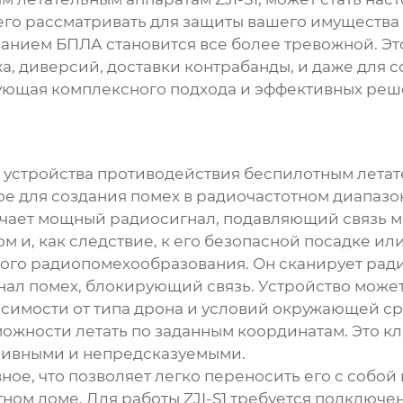
ли его рассматривать для защиты вашего имущества
анием БПЛА становится все более тревожной. Это
а, диверсий, доставки контрабанды, и даже для 
ебующая комплексного подхода и эффективных ре
.
 устройства противодействия беспилотным летате
е для создания помех в радиочастотном диапазон
чает мощный радиосигнал, подавляющий связь м
ом и, как следствие, к его безопасной посадке и
ного радиопомехообразования. Он сканирует рад
ал помех, блокирующий связь. Устройство может
симости от типа дрона и условий окружающей сре
можности летать по заданным координатам. Это к
ссивными и непредсказуемыми.
ное, что позволяет легко переносить его с собой 
астном доме. Для работы ZJI-S1 требуется подключ