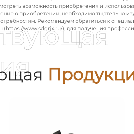
мотреть возможность приобретения и использова
ение о приобретении, необходимо тщательно изу
 потребностям. Рекомендуем обратиться к специа
ствующая
https://www.sdgrjx.ru/), для получения професс
ия
ующая
Продукц