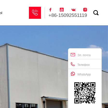






ы
+86-15092551119
Эл. почта
Телефон
WhatsApp