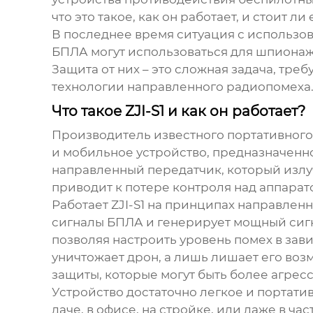
что это такое, как он работает, и стоит 
В последнее время ситуация с использов
БПЛА могут использоваться для шпионаж
Защита от них – это сложная задача, тр
технологии направленного радиопомеха
Что такое ZJI-S1 и как он работает?
Производитель известного портативного
и мобильное устройство, предназначенно
направленный передатчик, который излу
приводит к потере контроля над аппарат
Работает ZJI-S1 на принципах направлен
сигналы БПЛА и генерирует мощный сигн
позволяя настроить уровень помех в зави
уничтожает дрон, а лишь лишает его воз
защиты, которые могут быть более агре
Устройство достаточно легкое и портатив
даче, в офисе, на стройке, или даже в ч