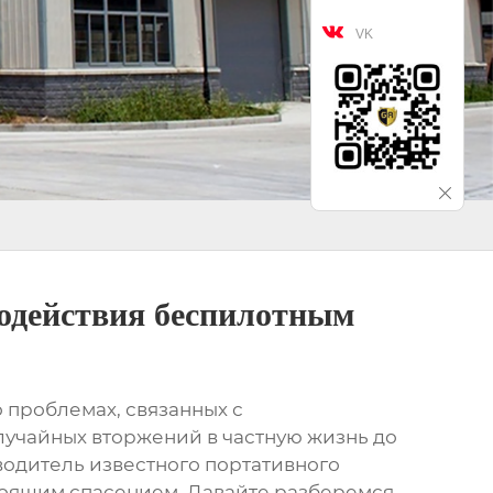

VK
водействия беспилотным
о проблемах, связанных с
лучайных вторжений в частную жизнь до
одитель известного портативного
стоящим спасением. Давайте разберемся,