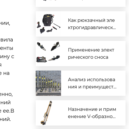
лектрогидравличес
кого набора?
Как рюкзачный эле
нии,
ктрогидравлически
й набор в Китае вли
авила
яет на устойчивые т
менты
ехнологии?
Применение элект
ину с
рического сноса
я
е на
Анализ использова
ния и преимуществ
енно,
комплектов опор п
овышенной прочно
ений
сти
Назначение и прим
 ее.В
енение V-образной
ний.
опоры