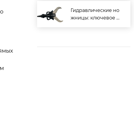
Гидравлические но
но
жницы: ключевое о
борудование для ра
зрушения стальных
прутков, расширяю
щее границы возмо
рямых
жностей спасатель
ных операций.
ом