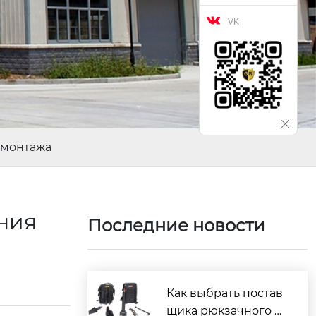

VK
емонтажа
ния
Последние новости
Как выбрать постав
щика рюкзачного э