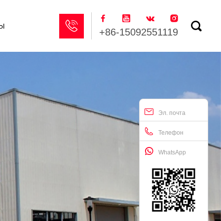






ы
+86-15092551119
Эл. почта
Телефон
WhatsApp